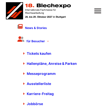
News & Stories
1. Veranstalter
für Besucher
P. E. Schall GmbH & Co. KG
Gustav-Werner-Str. 6
Tickets kaufen
D – 72636 Frickenhausen
Hallenpläne, Anreise & Parken
Messeprogramm
Tel.:
+49 (0) 7025 9206-0
Ausstellerliste
Fax:
+49 (0) 7025 9206-880
E-Mail:
blechexpo@schall-messen.de
Karriere-Freitag
Jobbörse
2. Ansprechpartner