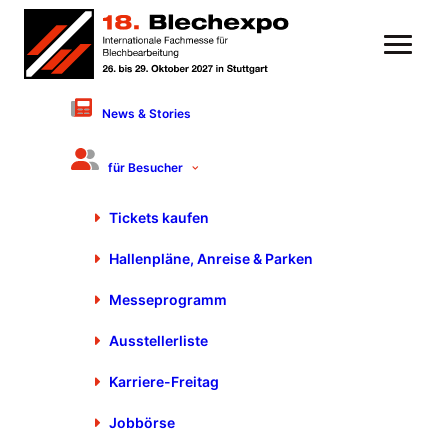
News & Stories
10. November 2023
Best of Blechexpo 2023 und
für Besucher
Schweisstec 2023
Tickets kaufen
Hallenpläne, Anreise & Parken
Messeprogramm
Ausstellerliste
Mit 1.256 Ausstellern aus 38 Ländern und 9 ausgebuchten
Hallen, war diese Blechexpo/Schweisstec 2023 ein
Karriere-Freitag
internationales Schaufenster für Innovation und
Jobbörse
Kundennutzen in der Blech- und Metallverarbeitung. Im