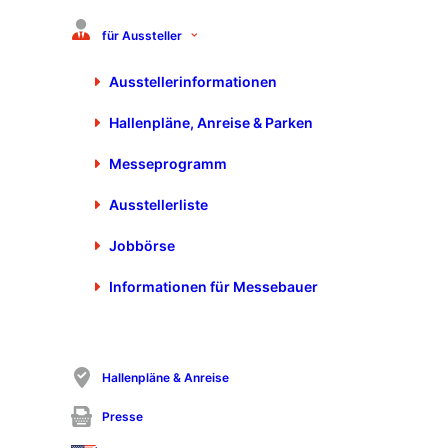
Raiffeisenstr. 28
75196 Remchingen
für Aussteller
+49 7232 - 31998-0
+49 7232 - 31998-98
Ausstellerinformationen
vertrieb@schneider-umformen.de
Hallenpläne, Anreise & Parken
https://www.schneider-umformen.de
Messeprogramm
Ausstellerliste
Ansprechpartner
Herr Jens Siegle
Jobbörse
+49 7232 - 31998-0
Informationen für Messebauer
j.siegle@schneider-umformen.de
Hallenpläne & Anreise
Presse