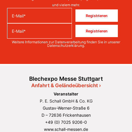
und vielem mehr.
Registrieren
Registrieren
Weitere Informationen zur Datenverarbeitung finden Sie in unserer
Datenschutzerklärung
.
Blechexpo Messe Stuttgart
Anfahrt & Geländeübersicht ›
Veranstalter
P. E. Schall GmbH & Co. KG
Gustav-Werner-Straße 6
D – 72636 Frickenhausen
+49 (0) 7025 9206-0
www.schall-messen.de