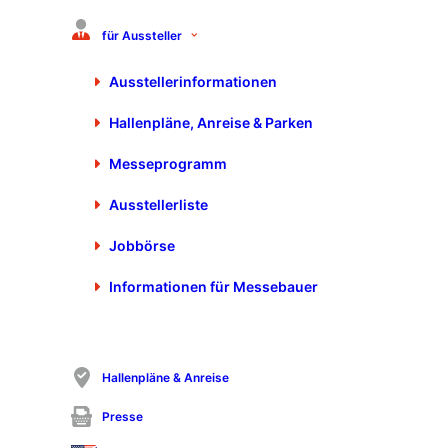
technische Anforderungen automatisch – von ASTM über
NACE bis zu kundenspezifischen Standards.
für Aussteller
Ausstellerinformationen
One Thousand GmbH
Hallenpläne, Anreise & Parken
Leuschnerdamm 13
10999 Berlin
Messeprogramm
+49 171 355 9663
tim.schleicher@onethousand.ai
Ausstellerliste
https://onethousand.ai
Jobbörse
Informationen für Messebauer
Hallenpläne & Anreise
Presse