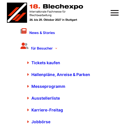
News & Stories
Fachvortrag
für Besucher
Zukunft formen - Digitale
Lösungen für moderne
Tickets kaufen
Profilherstellung
Hallenpläne, Anreise & Parken
22. Oktober 2025 von 10:30 bis 10:45 Uhr
Halle 3 Stand 3403
Messeprogramm
Dr. Cornelia Tepper, DREISTERN GmbH & Co. KG,
Schopfheim
Ausstellerliste
Produktgruppe: Umformtechnologien
kalt / warm
Karriere-Freitag
Jobbörse