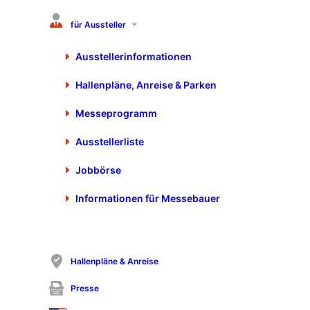
für Aussteller
DREISTERN GmbH & Co. KG
Hohe-Flum-Straße 69
Ausstellerinformationen
79650 Schopfheim
+49 7622 391-0
Hallenpläne, Anreise & Parken
+49 7622 391-200
info@dreistern.com
Messeprogramm
https://www.dreistern.com
Ausstellerliste
Jobbörse
Informationen für Messebauer
Hallenpläne & Anreise
Presse