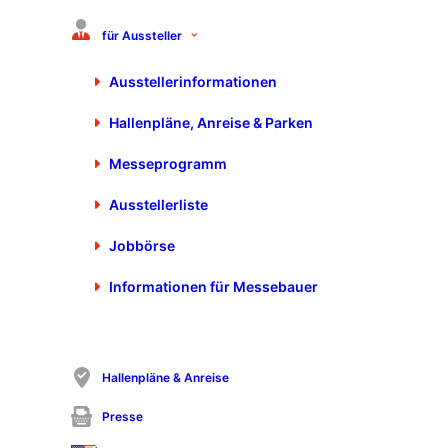
für Aussteller
DREISTERN GmbH & Co. KG
Hohe-Flum-Straße 69
Ausstellerinformationen
79650 Schopfheim
+49 7622 391-0
Hallenpläne, Anreise & Parken
+49 7622 391-200
info@dreistern.com
Messeprogramm
https://www.dreistern.com
Ausstellerliste
Jobbörse
Informationen für Messebauer
Hallenpläne & Anreise
Presse