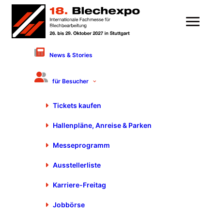
News & Stories
Fachvortrag
für Besucher
Zukunftsperspektiven für Ihre
Fertigung: Wettbewerbsvorteile
Tickets kaufen
durch Rollformen
Hallenpläne, Anreise & Parken
21. Oktober 2025 von 12:20 bis 13:00 Uhr
Halle 7, Stand 7510
FORUM
Messeprogramm
Frau Dr. Cornelia Tepper, DREISTERN GmbH & Co. KG,
Schopfheim
Ausstellerliste
Produktgruppe: Umformtechnologien
kalt / warm
Karriere-Freitag
Jobbörse