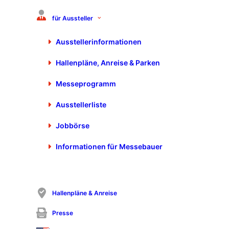
AI.SEE GmbH
für Aussteller
Erika-Mann-Str. 23
80636 München
Ausstellerinformationen
+49 89 416371710
Hallenpläne, Anreise & Parken
messe@elunic.de
https://www.elunic.com/de/aisee/
Messeprogramm
Ausstellerliste
Jobbörse
Informationen für Messebauer
Hallenpläne & Anreise
Presse