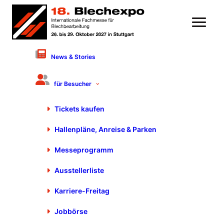
News & Stories
Fachvortrag
für Besucher
Qualitätskontrolle
automatisieren: KI-Vision
Tickets kaufen
Integration in der
Hallenpläne, Anreise & Parken
Metallverarbeitung
Messeprogramm
21. Oktober 2025 von 15:40 bis 16:20 Uhr
Halle 7, Stand 7510
FORUM
Herr Sam Holdenried, AI.SEE GmbH, München
Ausstellerliste
Produktgruppe: Prozesskontrolle und
Karriere-Freitag
Qualitätssicherung
Jobbörse