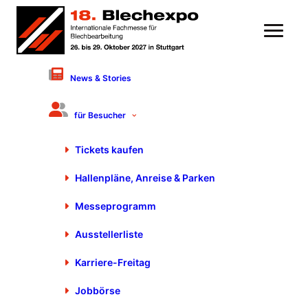
News & Stories
Fachvortrag
für Besucher
Internet of Materials – Bridging
the digital and physical world
Tickets kaufen
22. Oktober 2025 von 13:40 bis 14:20 Uhr
Halle 7, Stand 7510
FORUM
Hallenpläne, Anreise & Parken
Herr Leopold Pöcksteiner, coilDNA GmbH, Linz
Messeprogramm
Produktgruppe: Prozesskontrolle und
Qualitätssicherung
Ausstellerliste
Karriere-Freitag
Jobbörse
coilDNA GmbH