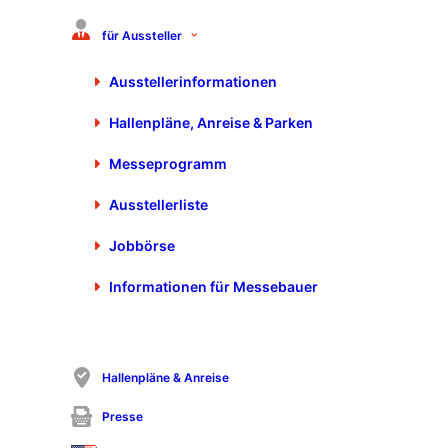
Lederergasse 88
4020 Linz
für Aussteller
+43 664 810 5500
Ausstellerinformationen
l.poecksteiner@coildna.com
https://www.coildna.com
Hallenpläne, Anreise & Parken
Messeprogramm
Ausstellerliste
Jobbörse
Informationen für Messebauer
Hallenpläne & Anreise
Presse
Besuchen Sie coilDNA GmbH auf der