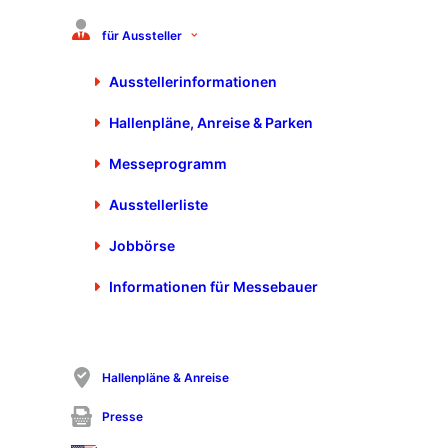
Stanzstreifen o Messsystem zur Bestimmung der richtigen
Pakethöhe
für Aussteller
Ausstellerinformationen
BRUDERER AG
Hallenpläne, Anreise & Parken
Egnacherstrasse 44
Messeprogramm
9320 Frasnacht
+41 71 447 75 00
Ausstellerliste
info@bruderer.com
Jobbörse
https://www.bruderer.com
Informationen für Messebauer
Hallenpläne & Anreise
Presse